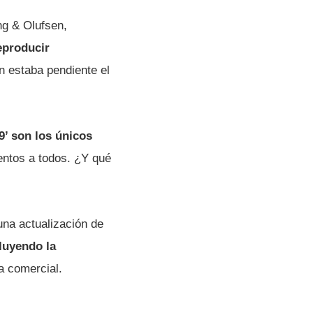
ng & Olufsen,
eproducir
ún estaba pendiente el
’ son los únicos
entos a todos. ¿Y qué
na actualización de
luyendo la
ia comercial.