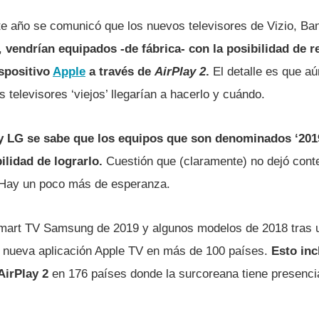
ste año se comunicó que los nuevos televisores de Vizio, Ba
,
vendrí­an equipados -de fábrica- con la posibilidad de r
spositivo
Apple
a través de
AirPlay 2
.
El detalle es que a
 televisores ‘viejos’ llegarí­an a hacerlo y cuándo.
y LG se sabe que los equipos que son denominados ‘2019
ilidad de lograrlo.
Cuestión que (claramente) no dejó cont
Hay un poco más de esperanza.
 Smart TV Samsung de 2019 y algunos modelos de 2018 tras u
a nueva aplicación Apple TV en más de 100 paí­ses.
Esto inc
AirPlay 2
en 176 paí­ses donde la surcoreana tiene presenc