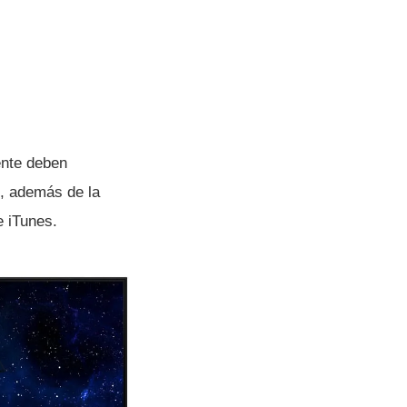
ente deben
s, además de la
e iTunes.