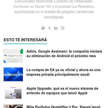
Comunicador Multimedia y Director de OhMyGeek!.
Conductor en Canal 13C y el podcast Los Resistidos,
especializado en el análisis de gadgets y tendencias
tecnológicas.
ESTO TE INTERESARÁ
Adiós, Google Assistant: la compañía iniciará
su eliminación de Android el próximo mes
La compra de EA ya es oficial y ahora es una
empresa privada principalmente saudí
Apple Upgrade: qué es el nuevo sistema de
arriendo de equipos que lanzó Apple
Mijia Purifying Humidifier 3 Pro: Xiaomi lanzó