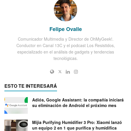
Felipe Ovalle
Comunicador Multimedia y Director de OhMyGeek!.
Conductor en Canal 13C y el podcast Los Resistidos,
especializado en el análisis de gadgets y tendencias
tecnológicas.
ESTO TE INTERESARÁ
Adiós, Google Assistant: la compañía iniciará
su eliminación de Android el próximo mes
Mijia Purifying Humidifier 3 Pro: Xiaomi lanzó
un equipo 2 en 1 que purifica y humidifica