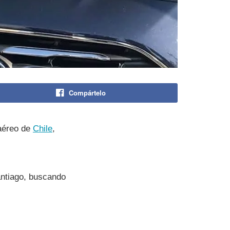
Compártelo
 aéreo de
Chile
,
antiago, buscando