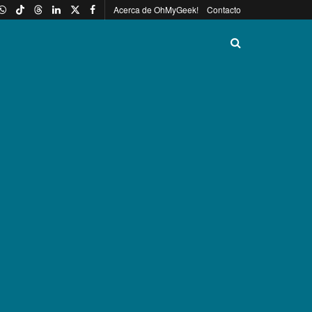
Acerca de OhMyGeek!
Contacto