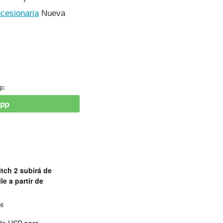
ncesionaria
Nueva
p:
tch 2 subirá de
le a partir de
26