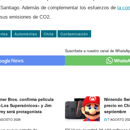
n Santiago. Además de complementar los esfuerzos de
la co
 sus emisiones de CO2.
rtos
Automóviles
Chile
Contaminación
Suscríbete a nuestro canal de WhatsAp
ner Bros. confirma película
Nintendo Swi
«Los Supersónicos» y Jim
precio en Chi
rey será protagonista
septiembre
AGOSTO 2026
7 AGOSTO 20