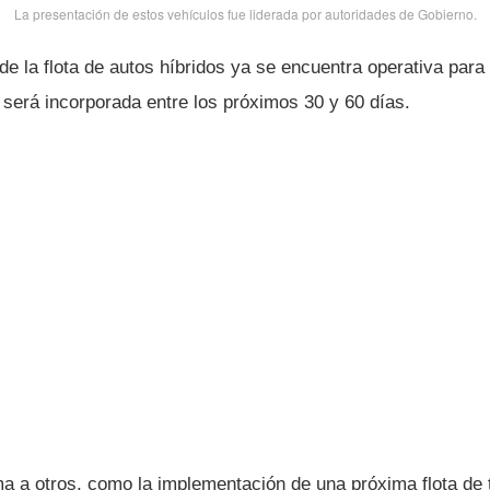
La presentación de estos vehí­culos fue liderada por autoridades de Gobierno.
e la flota de autos hí­bridos ya se encuentra operativa para 
 será incorporada entre los próximos 30 y 60 dí­as.
a a otros, como la implementación de una próxima flota de t