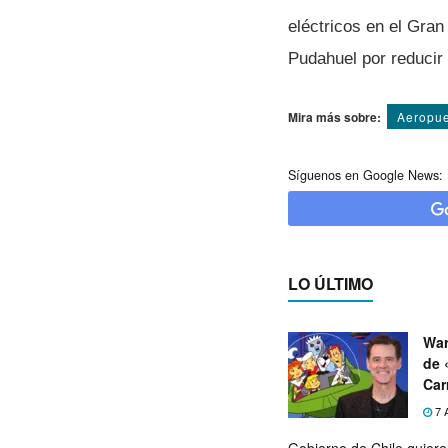
eléctricos en el Gra
Pudahuel por reducir
Mira más sobre:
Aeropue
Síguenos en Google News:
LO ÚLTIMO
War
de 
Car
7 