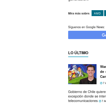
Mira más sobre:
AMD
Síguenos en Google News:
LO ÚLTIMO
War
de 
Car
7 
Gobierno de Chile quier
excepción donde se inter
telecomunicaciones
7 A