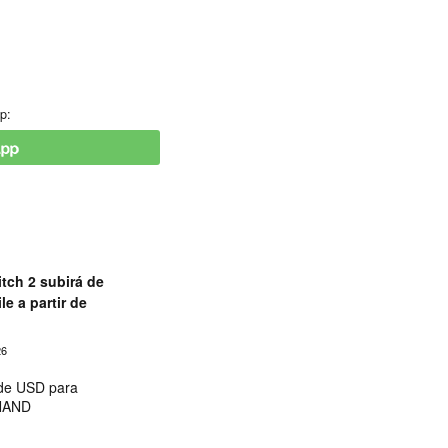
p:
tch 2 subirá de
le a partir de
26
 de USD para
 NAND