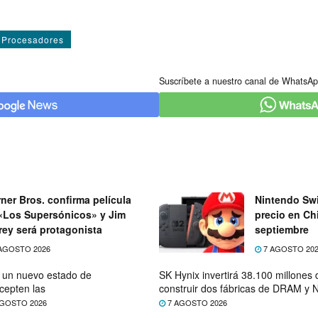
Procesadores
Suscríbete a nuestro canal de WhatsAp
ner Bros. confirma película
Nintendo Swi
«Los Supersónicos» y Jim
precio en Chi
rey será protagonista
septiembre
AGOSTO 2026
7 AGOSTO 20
e un nuevo estado de
SK Hynix invertirá 38.100 millones
cepten las
construir dos fábricas de DRAM y
GOSTO 2026
7 AGOSTO 2026