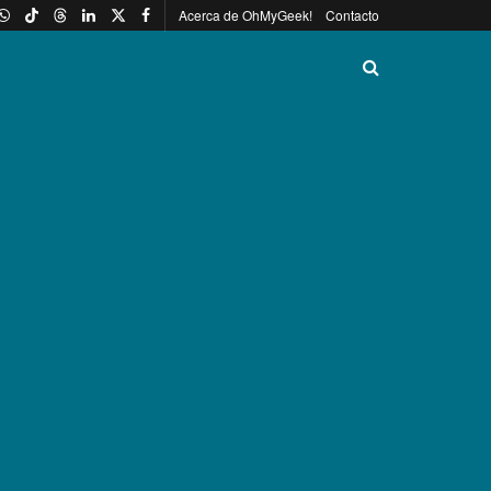
Acerca de OhMyGeek!
Contacto