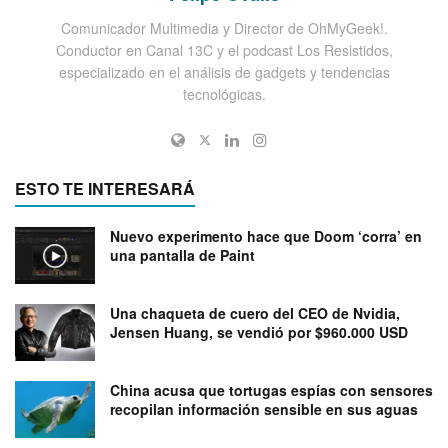
Comunicador Multimedia y Director de OhMyGeek!.
Conductor en Canal 13C y el podcast Los Resistidos,
especializado en el análisis de gadgets y tendencias
tecnológicas.
ESTO TE INTERESARÁ
Nuevo experimento hace que Doom ‘corra’ en
una pantalla de Paint
Una chaqueta de cuero del CEO de Nvidia,
Jensen Huang, se vendió por $960.000 USD
China acusa que tortugas espías con sensores
recopilan información sensible en sus aguas