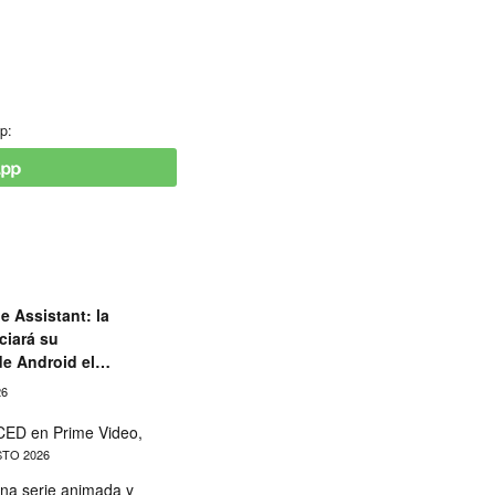
p:
e Assistant: la
ciará su
de Android el
26
ED en Prime Video,
TO 2026
na serie animada y