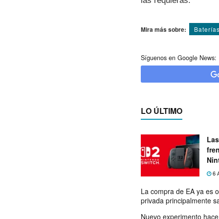
las requieras.
Mira más sobre:
Baterí­a
Síguenos en Google News:
LO ÚLTIMO
Las
fre
Nin
exp
6 
La compra de EA ya es o
privada principalmente s
Nuevo experimento hace 