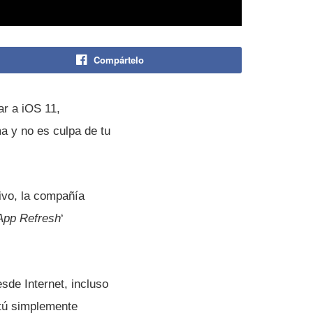
Compártelo
ar a iOS 11,
a y no es culpa de tu
vo, la compañí­a
App Refresh
‘
sde Internet, incluso
 tú simplemente