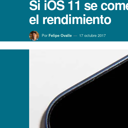
Si iOS 11 se come
el rendimiento
Por
Felipe Ovalle
17 octubre 2017