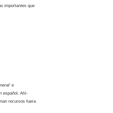
ás importantes que
neral
‘ e
en español. Ahí­
uman recursos fuera