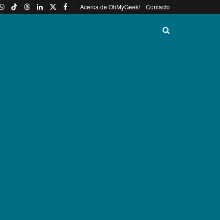
Acerca de OhMyGeek!
Contacto