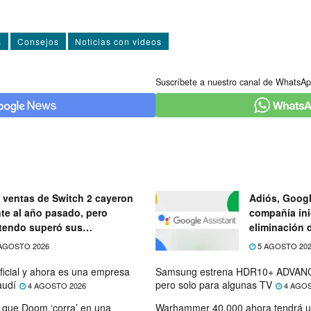
s
Consejos
Noticias con videos
Suscríbete a nuestro canal de WhatsAp
 ventas de Switch 2 cayeron
Adiós, Googl
nte al año pasado, pero
compañía ini
tendo superó sus
eliminación 
ectativas
próximo mes
AGOSTO 2026
5 AGOSTO 20
ficial y ahora es una empresa
Samsung estrena HDR10+ ADVANC
audí
pero solo para algunas TV
4 AGOSTO 2026
4 AGOS
que Doom ‘corra’ en una
Warhammer 40.000 ahora tendrá u