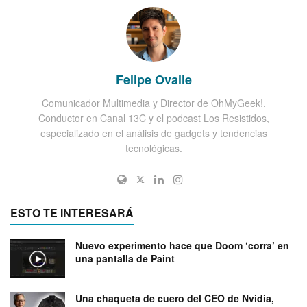
Felipe Ovalle
Comunicador Multimedia y Director de OhMyGeek!.
Conductor en Canal 13C y el podcast Los Resistidos,
especializado en el análisis de gadgets y tendencias
tecnológicas.
ESTO TE INTERESARÁ
Nuevo experimento hace que Doom ‘corra’ en
una pantalla de Paint
Una chaqueta de cuero del CEO de Nvidia,