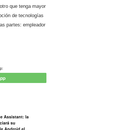
 otro que tenga mayor
pción de tecnologí­as
bas partes: empleador
p:
e Assistant: la
ciará su
de Android el