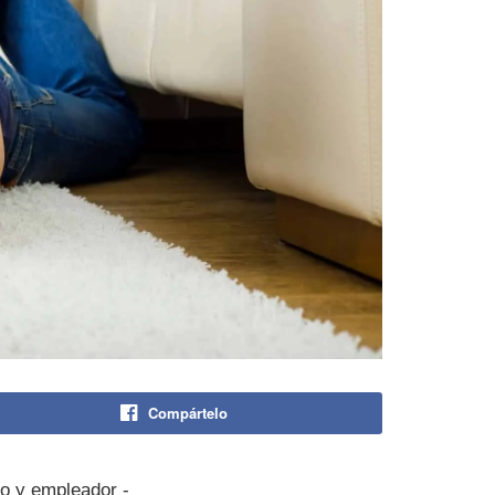
Compártelo
do y empleador -