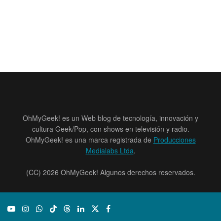
OhMyGeek! es un Web blog de tecnología, innovación y
cultura Geek/Pop, con shows en televisión y radio.
OhMyGeek! es una marca registrada de
Producciones
Medialabs Ltda
.
(CC) 2026 OhMyGeek! Algunos derechos reservados.