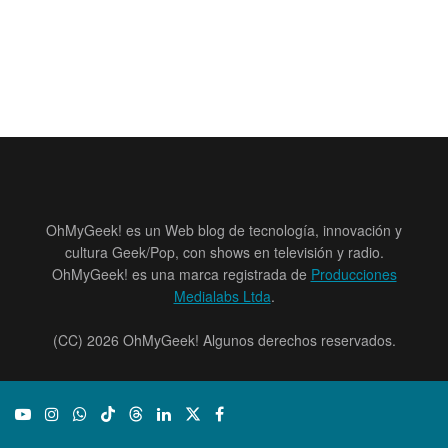
OhMyGeek! es un Web blog de tecnología, innovación y
cultura Geek/Pop, con shows en televisión y radio.
OhMyGeek! es una marca registrada de
Producciones
Medialabs Ltda
.
(CC) 2026 OhMyGeek! Algunos derechos reservados.