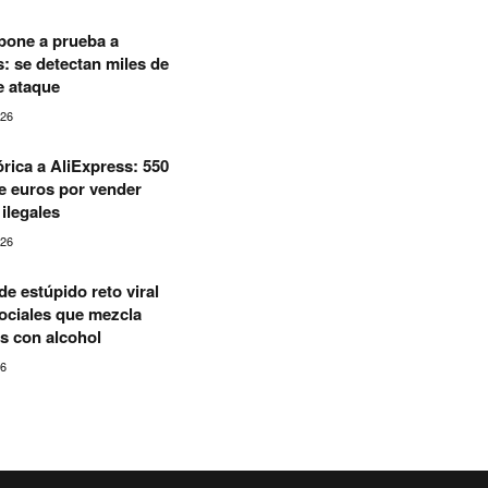
pone a prueba a
 se detectan miles de
e ataque
026
órica a AliExpress: 550
e euros por vender
ilegales
026
de estúpido reto viral
ociales que mezcla
es con alcohol
26