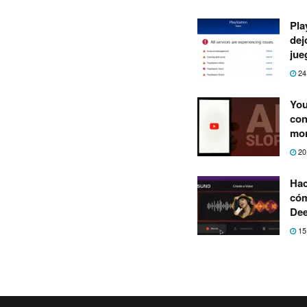
Pla
dej
jue
24
You
con
mon
20
Hac
cóm
Dee
15