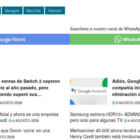
Google
Mozilla
Yahoo!
Suscríbete a nuestro canal de WhatsAp
 ventas de Switch 2 cayeron
Adiós, Googl
nte al año pasado, pero
compañía ini
tendo superó sus
eliminación 
ectativas
próximo mes
AGOSTO 2026
5 AGOSTO 20
ficial y ahora es una empresa
Samsung estrena HDR10+ ADVANC
audí
pero solo para algunas TV
4 AGOSTO 2026
4 AGOS
que Doom ‘corra’ en una
Warhammer 40.000 ahora tendrá u
Henry Cavill también está involucr
STO 2026