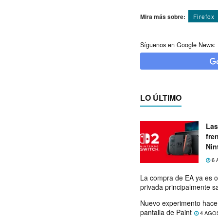
Mira más sobre:
Firefox
Síguenos en Google News:
LO ÚLTIMO
Las
fre
Nin
exp
6 
La compra de EA ya es o
privada principalmente s
Nuevo experimento hace 
pantalla de Paint
4 AGO