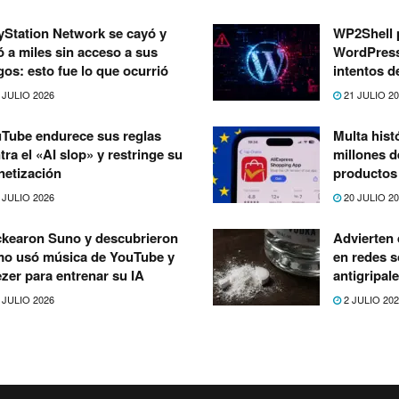
yStation Network se cayó y
WP2Shell 
ó a miles sin acceso a sus
WordPress:
gos: esto fue lo que ocurrió
intentos d
 JULIO 2026
21 JULIO 2
Tube endurece sus reglas
Multa hist
tra el «AI slop» y restringe su
millones d
etización
productos 
 JULIO 2026
20 JULIO 2
kearon Suno y descubrieron
Advierten 
o usó música de YouTube y
en redes s
zer para entrenar su IA
antigripal
 JULIO 2026
2 JULIO 20