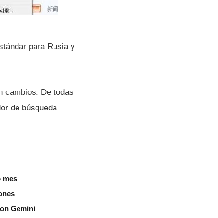
stándar para Rusia y
án cambios. De todas
dor de búsqueda
o mes
iones
 con Gemini