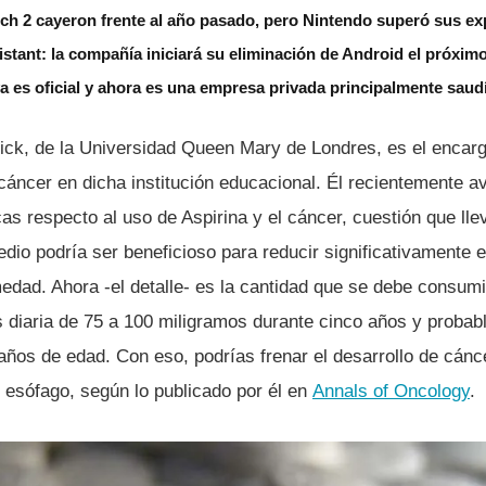
ch 2 cayeron frente al año pasado, pero Nintendo superó sus ex
stant: la compañía iniciará su eliminación de Android el próxim
 es oficial y ahora es una empresa privada principalmente saud
ick, de la Universidad Queen Mary de Londres, es el encarg
cáncer en dicha institución educacional. Él recientemente a
icas respecto al uso de Aspirina y el cáncer, cuestión que ll
dio podrí­a ser beneficioso para reducir significativamente 
edad. Ahora -el detalle- es la cantidad que se debe consumi
is diaria de 75 a 100 miligramos durante cinco años y proba
 años de edad. Con eso, podrí­as frenar el desarrollo de cán
 esófago, según lo publicado por él en
Annals of Oncology
.