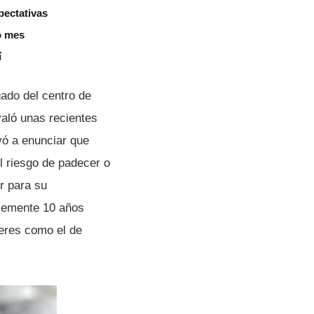
pectativas
o mes
í
ado del centro de
való unas recientes
evó a enunciar que
el riesgo de padecer o
r para su
blemente 10 años
ceres como el de