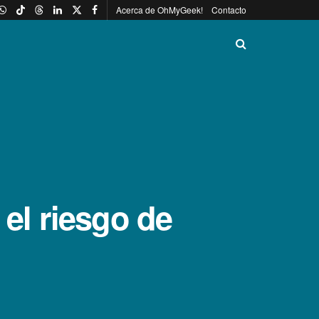
Acerca de OhMyGeek!
Contacto
 el riesgo de