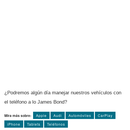
¿Podremos algún dí­a manejar nuestros vehí­culos con
el teléfono a lo James Bond?
Mira más sobre:
Apple
Audi
Automóviles
CarPlay
iPhone
Tablets
Teléfonos