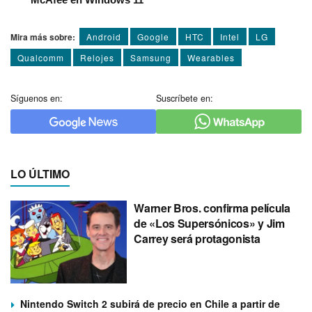
Mira más sobre:
Android
Google
HTC
Intel
LG
Qualcomm
Relojes
Samsung
Wearables
Síguenos en:
Suscríbete en:
LO ÚLTIMO
Warner Bros. confirma película
de «Los Supersónicos» y Jim
Carrey será protagonista
Nintendo Switch 2 subirá de precio en Chile a partir de