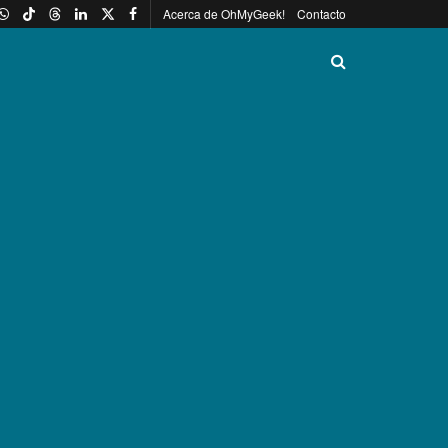
Acerca de OhMyGeek!
Contacto