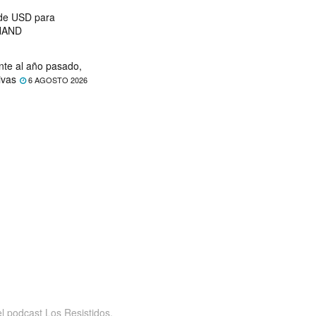
 de USD para
 NAND
nte al año pasado,
ivas
6 AGOSTO 2026
 podcast Los Resistidos,