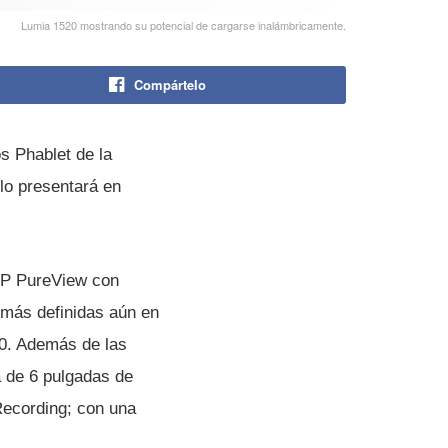
Lumia 1520 mostrando su potencial de cargarse inalámbricamente.
Compártelo
s Phablet de la
lo presentará en
 MP PureView con
 más definidas aún en
20. Además de las
a de 6 pulgadas de
Recording; con una