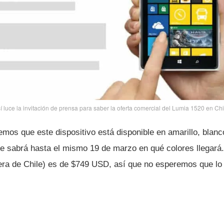
í­ luce la invitación de prensa para saber la oferta comercial del Lumia 1520 en Chi
emos que este dispositivo está disponible en amarillo, blanc
 se sabrá hasta el mismo 19 de marzo en qué colores llegará
fuera de Chile) es de $749 USD, así­ que no esperemos que 