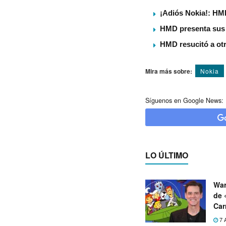
¡Adiós Nokia!: HMD
HMD presenta sus 
HMD resucitó a otr
Mira más sobre:
Nokia
Síguenos en Google News:
LO ÚLTIMO
War
de 
Car
7 