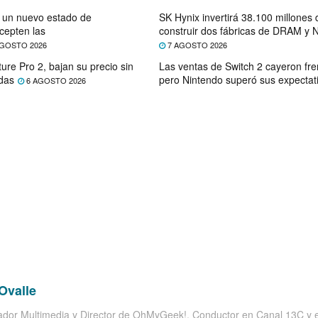
e un nuevo estado de
SK Hynix invertirá 38.100 millones
cepten las
construir dos fábricas de DRAM y
GOSTO 2026
7 AGOSTO 2026
ure Pro 2, bajan su precio sin
Las ventas de Switch 2 cayeron fre
das
pero Nintendo superó sus expectat
6 AGOSTO 2026
Ovalle
dor Multimedia y Director de OhMyGeek!. Conductor en Canal 13C y el