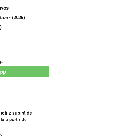
uyos
tion» (2025)
)
p:
tch 2 subirá de
le a partir de
26