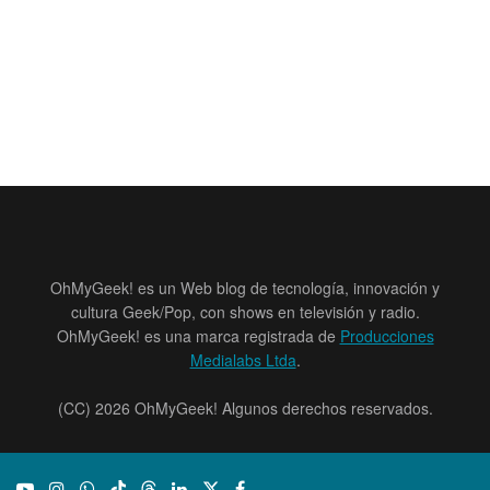
OhMyGeek! es un Web blog de tecnología, innovación y
cultura Geek/Pop, con shows en televisión y radio.
OhMyGeek! es una marca registrada de
Producciones
Medialabs Ltda
.
(CC) 2026 OhMyGeek! Algunos derechos reservados.