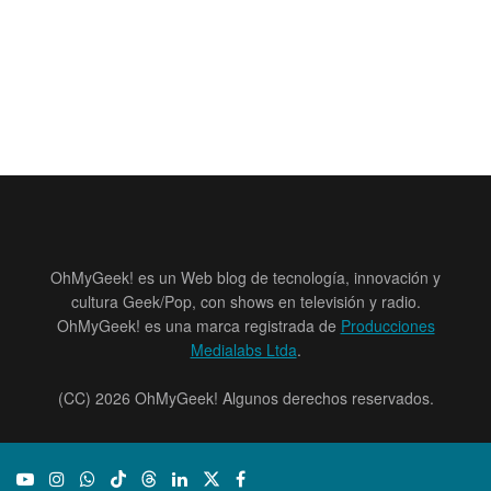
OhMyGeek! es un Web blog de tecnología, innovación y
cultura Geek/Pop, con shows en televisión y radio.
OhMyGeek! es una marca registrada de
Producciones
Medialabs Ltda
.
(CC) 2026 OhMyGeek! Algunos derechos reservados.