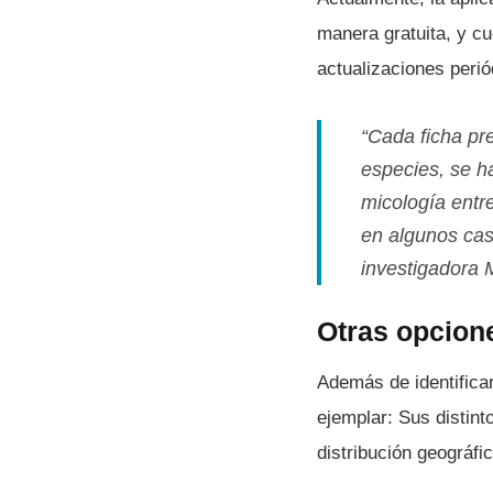
manera gratuita, y c
actualizaciones perió
“Cada ficha pre
especies, se ha
micologí­a entr
en algunos cas
investigadora M
Otras opcion
Además de identificar
ejemplar: Sus distint
distribución geográfi