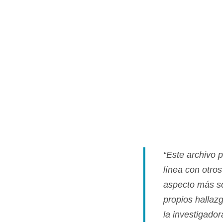
“Este archivo 
lí­nea con otro
aspecto más soc
propios hallaz
la investigador