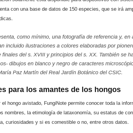
uenta con una base de datos de 150 especies, que se irá am
dicas.
senta, como mí­nimo, una fotografí­a de referencia y, en
n incluido ilustraciones a colores elaboradas por pioner
e finales del s. XVIII y principios del s. XX. También se 
os- dibujos en blanco y negro de caracteres microscópico
arí­a Paz Martí­n del Real Jardí­n Botánico del CSIC.
es para los amantes de los hongos
 el hongo avistado, FungiNote permite conocer toda la inform
os nombres, la etimologí­a de lataxonomí­a, su estatus de co
ca, curiosidades y si es comestible o no, entre otros datos.