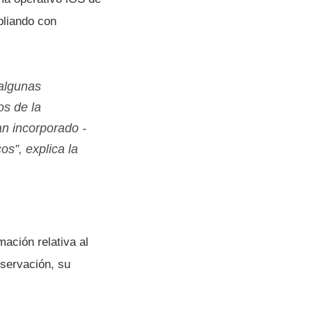
pliando con
 algunas
os de la
han incorporado -
s”, explica la
ación relativa al
nservación, su