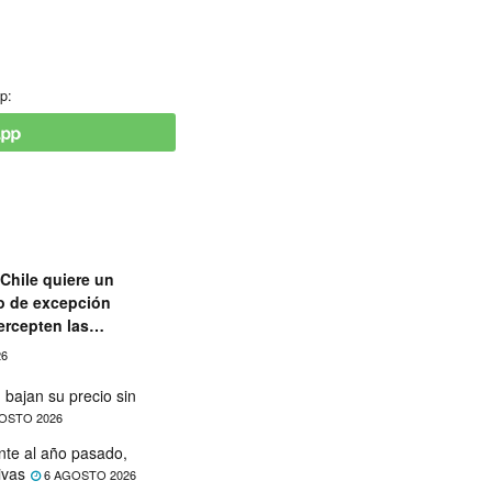
p:
Chile quiere un
o de excepción
ercepten las
aciones
26
 bajan su precio sin
OSTO 2026
nte al año pasado,
ivas
6 AGOSTO 2026