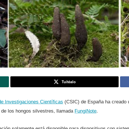
Tuitéalo
e Investigaciones Cientí­ficas
(CSIC) de España ha creado u
 de los hongos silvestres, llamada
FungiNote
.
ación solamente está disponible para dispositivos con sist