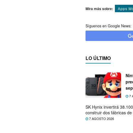
Mira más sobre:
Apps Mó
Síguenos en Google News:
LO ÚLTIMO
Nin
pre
sep
7 
SK Hynix invertirá 38.10
construir dos fábricas 
7 AGOSTO 2026