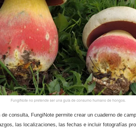
FungiNote no pretende ser una guí­a de consumo humano de hongos.
 de consulta, FungiNote permite crear un cuaderno de cam
zgos, las localizaciones, las fechas e incluir fotografí­as pr