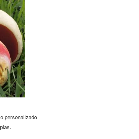
po personalizado
opias.