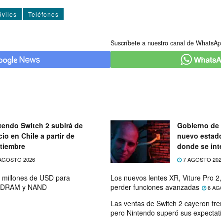
viles
Teléfonos
Suscríbete a nuestro canal de WhatsAp
tendo Switch 2 subirá de
Gobierno de 
cio en Chile a partir de
nuevo estad
tiembre
donde se int
telecomunic
AGOSTO 2026
7 AGOSTO 20
0 millones de USD para
Los nuevos lentes XR, Viture Pro 2,
de DRAM y NAND
perder funciones avanzadas
6 AG
Las ventas de Switch 2 cayeron fre
pero Nintendo superó sus expectat