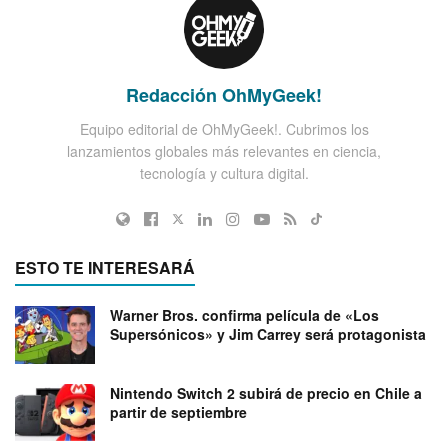
Redacción OhMyGeek!
Equipo editorial de OhMyGeek!. Cubrimos los
lanzamientos globales más relevantes en ciencia,
tecnología y cultura digital.
ESTO TE INTERESARÁ
Warner Bros. confirma película de «Los
Supersónicos» y Jim Carrey será protagonista
Nintendo Switch 2 subirá de precio en Chile a
partir de septiembre