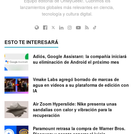
Equipo editorial de OhMyGeek!. Cubrimos los
lanzamientos globales más relevantes en ciencia,
tecnología y cultura digital.
ESTO TE INTERESARÁ
Adiós, Google Assistant: la compañía iniciará
su eliminación de Android el próximo mes
Vmake Labs agregó borrado de marcas de
agua en videos a su plataforma de edición con
IA
Air Zoom Hyperslide: Nike presenta unas
sandalias con calor y vibración para la
recuperación
Paramount retrasa la compra de Warner Bros.
Discovery y acepta esperar el juicio