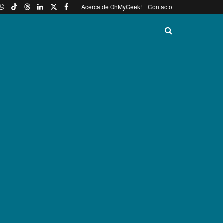
Acerca de OhMyGeek!
Contacto