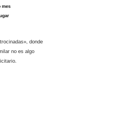
o mes
jugar
atrocinadas», donde
ilar no es algo
citario.