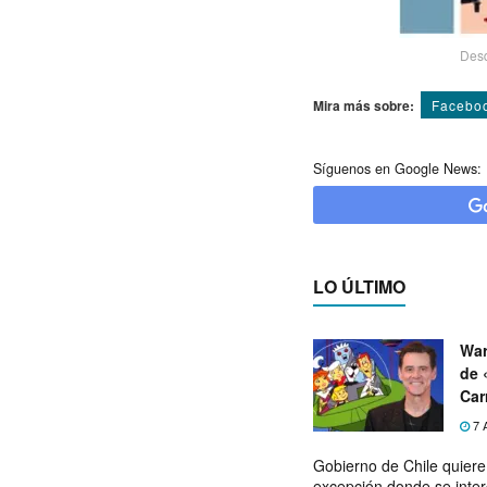
Desd
Mira más sobre:
Facebo
Síguenos en Google News:
LO ÚLTIMO
War
de 
Car
7 
Gobierno de Chile quier
excepción donde se inter