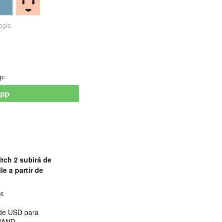
ogle.
p:
tch 2 subirá de
le a partir de
26
 de USD para
 NAND