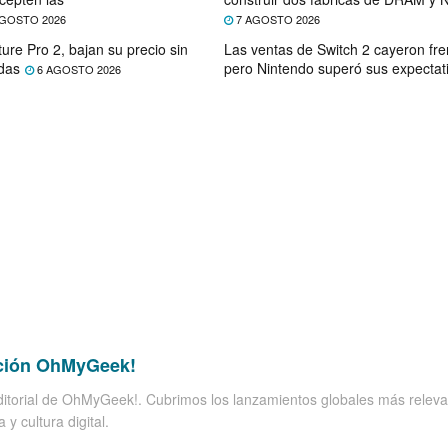
GOSTO 2026
7 AGOSTO 2026
ure Pro 2, bajan su precio sin
Las ventas de Switch 2 cayeron fre
das
pero Nintendo superó sus expectat
6 AGOSTO 2026
ción OhMyGeek!
itorial de OhMyGeek!. Cubrimos los lanzamientos globales más releva
 y cultura digital.