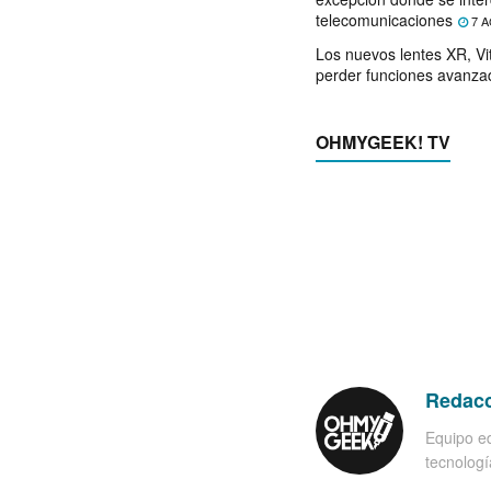
telecomunicaciones
7 A
Los nuevos lentes XR, Vit
perder funciones avanza
OHMYGEEK! TV
Redac
Equipo ed
tecnología