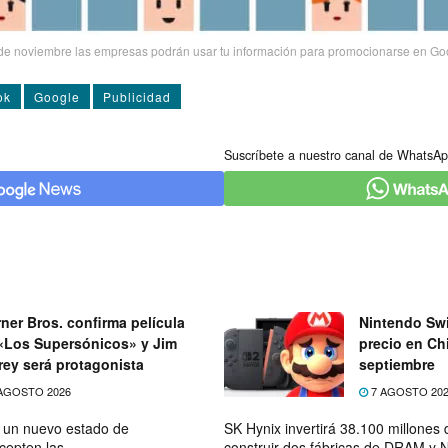
e noviembre las empresas podrán usar tu información para promocionarse en Go
ok
Google
Publicidad
Suscríbete a nuestro canal de WhatsAp
ner Bros. confirma película
Nintendo Swi
«Los Supersónicos» y Jim
precio en Chi
rey será protagonista
septiembre
AGOSTO 2026
7 AGOSTO 20
e un nuevo estado de
SK Hynix invertirá 38.100 millones
cepten las
construir dos fábricas de DRAM y