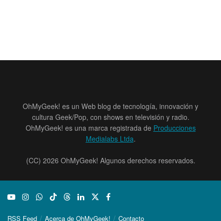
OhMyGeek! es un Web blog de tecnología, innovación y
cultura Geek/Pop, con shows en televisión y radio.
OhMyGeek! es una marca registrada de
Producciones
Medialabs Ltda
.
(CC) 2026 OhMyGeek! Algunos derechos reservados.
RSS Feed
Acerca de OhMyGeek!
Contacto