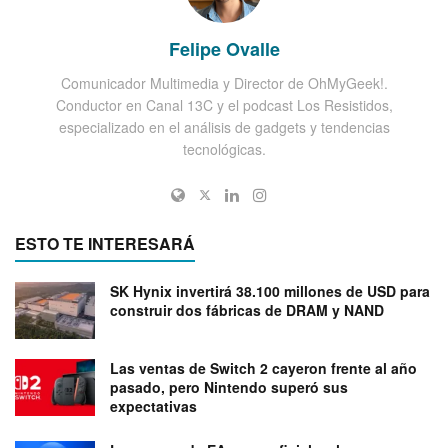
Felipe Ovalle
Comunicador Multimedia y Director de OhMyGeek!.
Conductor en Canal 13C y el podcast Los Resistidos,
especializado en el análisis de gadgets y tendencias
tecnológicas.
ESTO TE INTERESARÁ
SK Hynix invertirá 38.100 millones de USD para
construir dos fábricas de DRAM y NAND
Las ventas de Switch 2 cayeron frente al año
pasado, pero Nintendo superó sus
expectativas