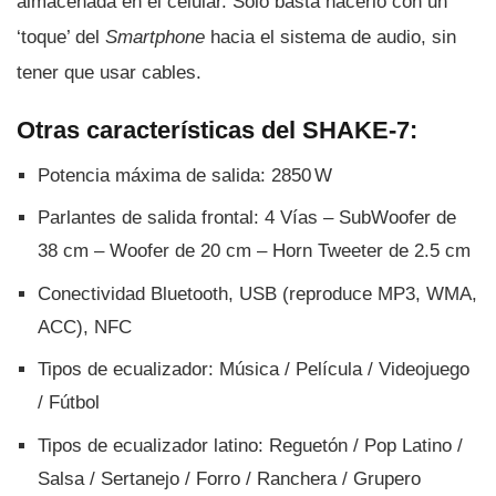
almacenada en el celular. Sólo basta hacerlo con un
‘toque’ del
Smartphone
hacia el sistema de audio, sin
tener que usar cables.
Otras caracterí­sticas del SHAKE-7:
Potencia máxima de salida: 2850 W
Parlantes de salida frontal: 4 Ví­as – SubWoofer de
38 cm – Woofer de 20 cm – Horn Tweeter de 2.5 cm
Conectividad Bluetooth, USB (reproduce MP3, WMA,
ACC), NFC
Tipos de ecualizador: Música / Pelí­cula / Videojuego
/ Fútbol
Tipos de ecualizador latino: Reguetón / Pop Latino /
Salsa / Sertanejo / Forro / Ranchera / Grupero