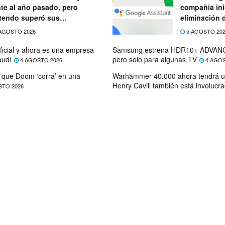
nte al año pasado, pero
compañía ini
tendo superó sus
eliminación 
ectativas
próximo mes
AGOSTO 2026
5 AGOSTO 20
ficial y ahora es una empresa
Samsung estrena HDR10+ ADVANC
audí
pero solo para algunas TV
4 AGOSTO 2026
4 AGOS
que Doom ‘corra’ en una
Warhammer 40.000 ahora tendrá u
Henry Cavill también está involucr
STO 2026