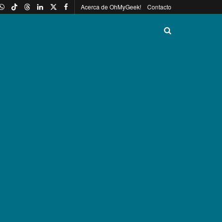
Acerca de OhMyGeek!
Contacto