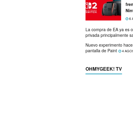
fre
Nin
exp
6 
La compra de EA ya es o
privada principalmente s
Nuevo experimento hace 
pantalla de Paint
4 AGO
OHMYGEEK! TV