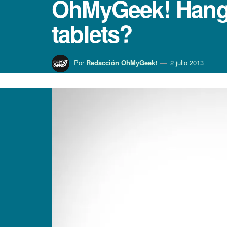
OhMyGeek! Hango
tablets?
Por
Redacción OhMyGeek!
2 julio 2013