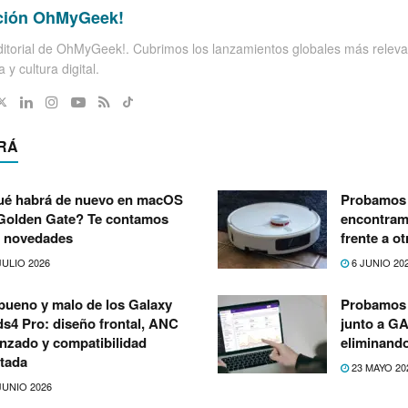
ción OhMyGeek!
itorial de OhMyGeek!. Cubrimos los lanzamientos globales más releva
 y cultura digital.
RÁ
é habrá de nuevo en macOS
Probamos 
Golden Gate? Te contamos
encontramo
 novedades
frente a o
JULIO 2026
6 JUNIO 20
bueno y malo de los Galaxy
Probamos 
s4 Pro: diseño frontal, ANC
junto a G
nzado y compatibilidad
eliminand
itada
23 MAYO 20
JUNIO 2026