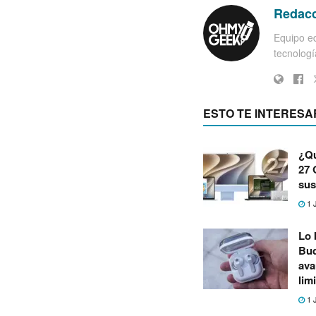
Redac
Equipo ed
tecnología
ESTO TE INTERESA
¿Qu
27 
sus
1 
Lo 
Bud
ava
lim
1 