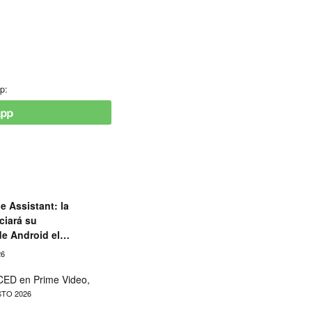
p:
e Assistant: la
ciará su
de Android el
26
ED en Prime Video,
TO 2026