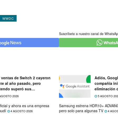
WWDC
Suscríbete a nuestro canal de WhatsAp
 ventas de Switch 2 cayeron
Adiós, Googl
nte al año pasado, pero
compañía ini
tendo superó sus
eliminación 
ectativas
próximo mes
AGOSTO 2026
5 AGOSTO 20
ficial y ahora es una empresa
Samsung estrena HDR10+ ADVANC
audí
pero solo para algunas TV
4 AGOSTO 2026
4 AGOS