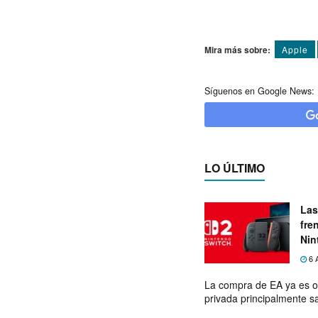
Mira más sobre:
Apple
Síguenos en Google News:
LO ÚLTIMO
Las
fre
Nin
exp
6 
La compra de EA ya es o
privada principalmente s