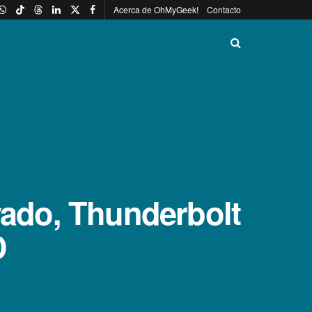
Acerca de OhMyGeek!
Contacto
ado, Thunderbolt
D