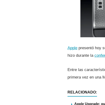
Apple
presentó hoy su
hizo durante la
confe
Entre las caracterí­
primera vez en una M
RELACIONADO:
Apple Upgrade: qu