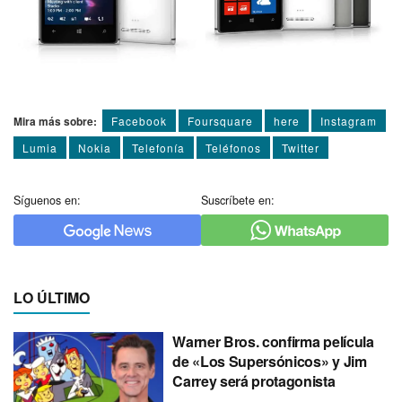
Mira más sobre:
Facebook
Foursquare
here
Instagram
Lumia
Nokia
Telefoní­a
Teléfonos
Twitter
Síguenos en:
Suscríbete en:
LO ÚLTIMO
Warner Bros. confirma película
de «Los Supersónicos» y Jim
Carrey será protagonista