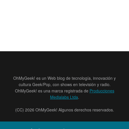
OhMyGeek! es un Web blog de tecnología, innovación y
cultura Geek/Pop, con shows en televisión y radio.
OhMyGeek! es una marca registrada de
Producciones
Medialabs Ltda
.
(CC) 2026 OhMyGeek! Algunos derechos reservados.