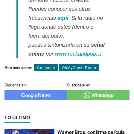
territorio nacional chileno.
Puedes conocer sus otras
frecuencias
aquí­
. Si la radio no
llega donde estés (dentro o
fuera del paí­s),
puedes sintonizarla en su
señal
online
por
www.rockandpop.cl
.
Mira más sobre:
Consolas
OhMyGeek! Radio
Síguenos en:
Suscríbete en:
LO ÚLTIMO
Warner Bros. confirma película