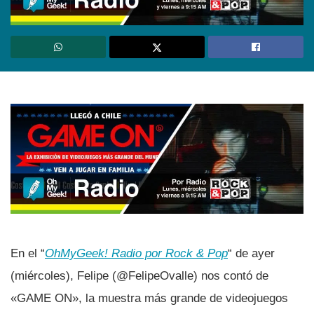
En el “
OhMyGeek! Radio por Rock & Pop
“ de ayer
(miércoles), Felipe (@FelipeOvalle) nos contó de
«GAME ON», la muestra más grande de videojuegos