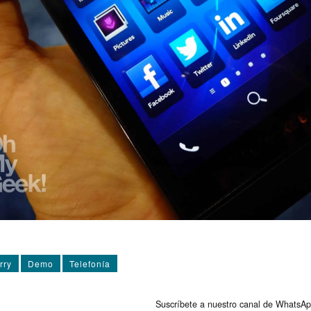
rry
Demo
Telefoní­a
Suscríbete a nuestro canal de WhatsAp