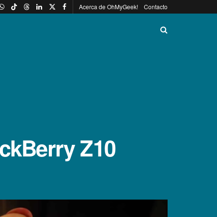
Acerca de OhMyGeek!
Contacto
ackBerry Z10