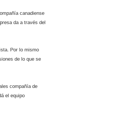
 compañí­a canadiense
presa da a través del
ista. Por lo mismo
siones de lo que se
pales compañí­a de
dá el equipo