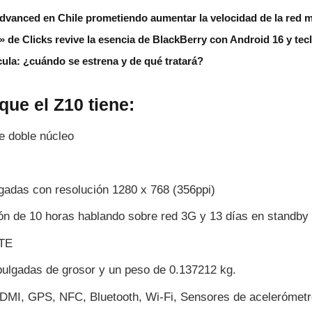
anced en Chile prometiendo aumentar la velocidad de la red m
de Clicks revive la esencia de BlackBerry con Android 16 y tecl
ícula: ¿cuándo se estrena y de qué tratará?
ue el Z10 tiene:
 doble núcleo
lgadas con resolución 1280 x 768 (356ppi)
ión de 10 horas hablando sobre red 3G y 13 dí­as en standby
LTE
pulgadas de grosor y un peso de 0.137212 kg.
MI, GPS, NFC, Bluetooth, Wi-Fi, Sensores de acelerómetro