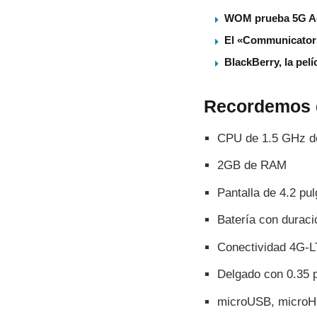
WOM prueba 5G Adv
El «Communicator» 
BlackBerry, la pel
Recordemos q
CPU de 1.5 GHz de
2GB de RAM
Pantalla de 4.2 pu
Baterí­a con durac
Conectividad 4G-
Delgado con 0.35 
microUSB, microHD