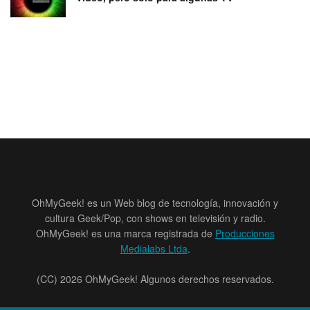
OhMyGeek! es un Web blog de tecnología, innovación y
cultura Geek/Pop, con shows en televisión y radio.
OhMyGeek! es una marca registrada de
Producciones
Medialabs Ltda
.
(CC) 2026 OhMyGeek! Algunos derechos reservados.