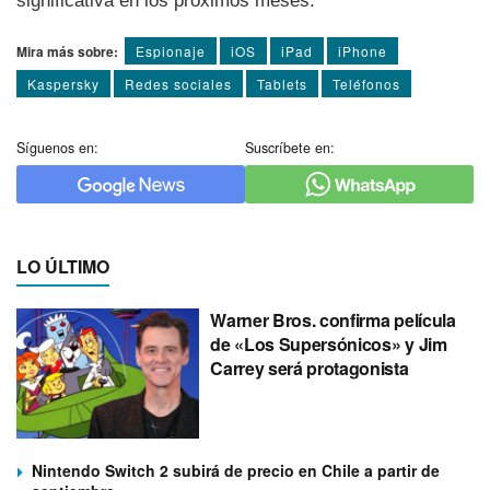
significativa en los próximos meses.
Mira más sobre:
Espionaje
iOS
iPad
iPhone
Kaspersky
Redes sociales
Tablets
Teléfonos
Síguenos en:
Suscríbete en:
LO ÚLTIMO
Warner Bros. confirma película
de «Los Supersónicos» y Jim
Carrey será protagonista
Nintendo Switch 2 subirá de precio en Chile a partir de