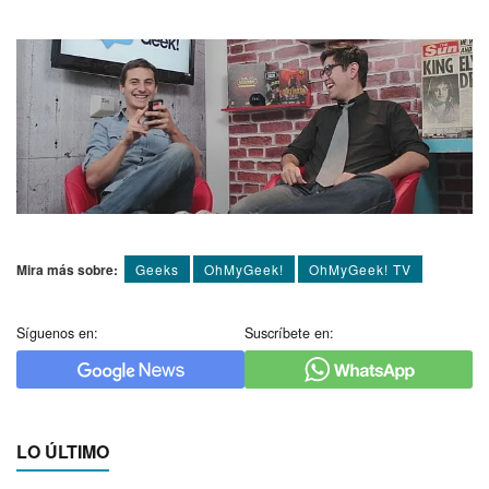
Mira más sobre:
Geeks
OhMyGeek!
OhMyGeek! TV
Síguenos en:
Suscríbete en:
LO ÚLTIMO