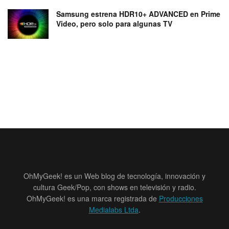
Samsung estrena HDR10+ ADVANCED en Prime
Video, pero solo para algunas TV
OhMyGeek! es un Web blog de tecnología, innovación y
cultura Geek/Pop, con shows en televisión y radio.
OhMyGeek! es una marca registrada de
Producciones
Medialabs Ltda
.