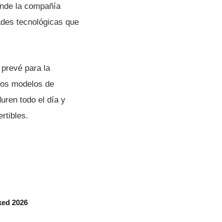
nde la compañí­a
ades tecnológicas que
 prevé para la
nos modelos de
ren todo el dí­a y
rtibles.
ked 2026