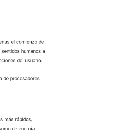
apenas el comienzo de
r sentidos humanos a
nciones del usuario.
ia de procesadores
as más rápidos,
sumo de energí­a,