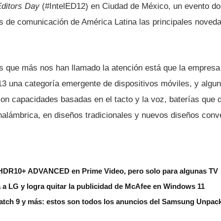
Editors Day
(#IntelED12) en Ciudad de México, un evento do
s de comunicación de América Latina las principales noved
es que más nos han llamado la atención está que la empresa
3 una categorí­a emergente de dispositivos móviles, y algu
on capacidades basadas en el tacto y la voz, baterí­as que du
nalámbrica, en diseños tradicionales y nuevos diseños conve
HDR10+ ADVANCED en Prime Video, pero solo para algunas TV
 a LG y logra quitar la publicidad de McAfee en Windows 11
Watch 9 y más: estos son todos los anuncios del Samsung Unpac