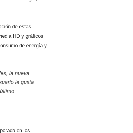
ación de estas
imedia HD y gráficos
consumo de energí­a y
les, la nueva
suario le gusta
 último
rporada en los