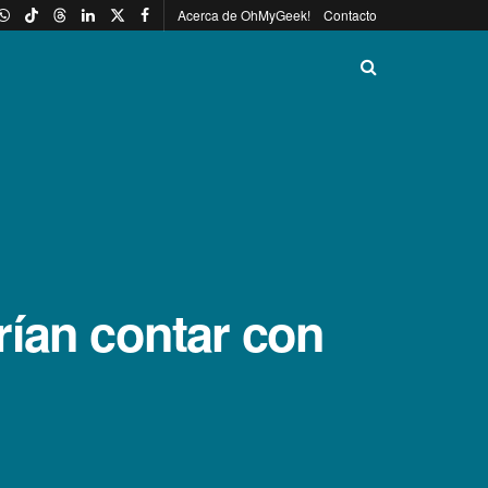
Acerca de OhMyGeek!
Contacto
í­an contar con