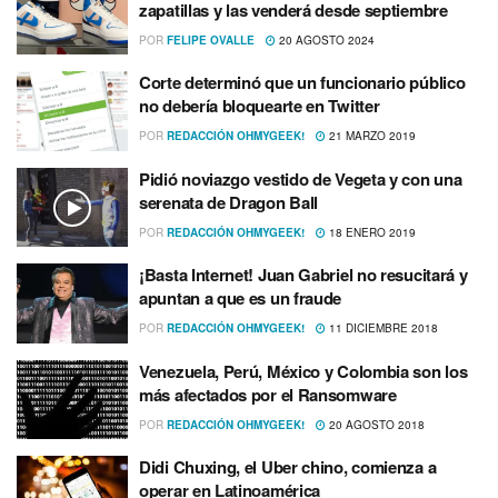
zapatillas y las venderá desde septiembre
POR
FELIPE OVALLE
20 AGOSTO 2024
Corte determinó que un funcionario público
no deberí­a bloquearte en Twitter
POR
REDACCIÓN OHMYGEEK!
21 MARZO 2019
Pidió noviazgo vestido de Vegeta y con una
serenata de Dragon Ball
POR
REDACCIÓN OHMYGEEK!
18 ENERO 2019
¡Basta Internet! Juan Gabriel no resucitará y
apuntan a que es un fraude
POR
REDACCIÓN OHMYGEEK!
11 DICIEMBRE 2018
Venezuela, Perú, México y Colombia son los
más afectados por el Ransomware
POR
REDACCIÓN OHMYGEEK!
20 AGOSTO 2018
Didi Chuxing, el Uber chino, comienza a
operar en Latinoamérica