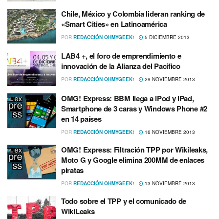
Chile, México y Colombia lideran ranking de
«Smart Cities» en Latinoamérica
POR
REDACCIÓN OHMYGEEK!
5 DICIEMBRE 2013
LAB4 +, el foro de emprendimiento e
innovación de la Alianza del Pací­fico
POR
REDACCIÓN OHMYGEEK!
29 NOVIEMBRE 2013
OMG! Express: BBM llega a iPod y iPad,
Smartphone de 3 caras y Windows Phone #2
en 14 paí­ses
POR
REDACCIÓN OHMYGEEK!
16 NOVIEMBRE 2013
OMG! Express: Filtración TPP por Wikileaks,
Moto G y Google elimina 200MM de enlaces
piratas
POR
REDACCIÓN OHMYGEEK!
13 NOVIEMBRE 2013
Todo sobre el TPP y el comunicado de
WikiLeaks