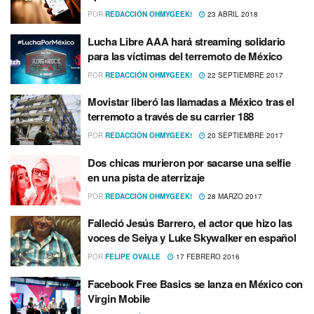
POR
REDACCIÓN OHMYGEEK!
23 ABRIL 2018
Lucha Libre AAA hará streaming solidario
para las ví­ctimas del terremoto de México
POR
REDACCIÓN OHMYGEEK!
22 SEPTIEMBRE 2017
Movistar liberó las llamadas a México tras el
terremoto a través de su carrier 188
POR
REDACCIÓN OHMYGEEK!
20 SEPTIEMBRE 2017
Dos chicas murieron por sacarse una selfie
en una pista de aterrizaje
POR
REDACCIÓN OHMYGEEK!
28 MARZO 2017
Falleció Jesús Barrero, el actor que hizo las
voces de Seiya y Luke Skywalker en español
POR
FELIPE OVALLE
17 FEBRERO 2016
Facebook Free Basics se lanza en México con
Virgin Mobile