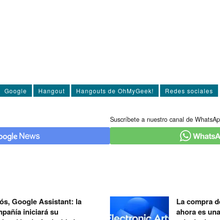
Google
Hangout
Hangouts de OhMyGeek!
Redes sociales
Suscríbete a nuestro canal de WhatsAp
ós, Google Assistant: la
La compra de
pañía iniciará su
ahora es un