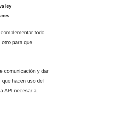
va ley
iones
os complementar todo
 otro para que
e comunicación y dar
es que hacen uso del
la API necesaria.