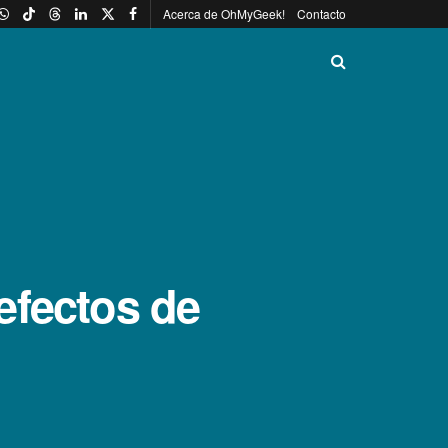
Acerca de OhMyGeek!
Contacto
efectos de