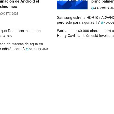
minación de Android el
principalmen
ximo mes
4 AGOSTO 20
AGOSTO 2026
Samsung estrena HDR10+ ADVANC
pero solo para algunas TV
4 AGOS
que Doom ‘corra’ en una
Warhammer 40.000 ahora tendrá u
Henry Cavill también está involucr
STO 2026
ado de marcas de agua en
e edición con IA
30 JULIO 2026