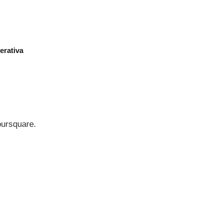
erativa
oursquare.