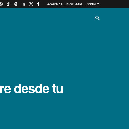
Acerca de OhMyGeek!
Contacto
re desde tu