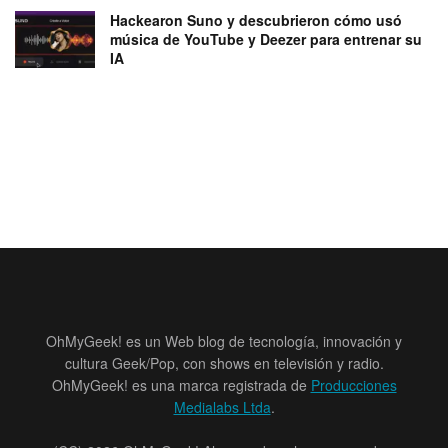
Hackearon Suno y descubrieron cómo usó
música de YouTube y Deezer para entrenar su
IA
OhMyGeek! es un Web blog de tecnología, innovación y
cultura Geek/Pop, con shows en televisión y radio.
OhMyGeek! es una marca registrada de
Producciones
Medialabs Ltda
.