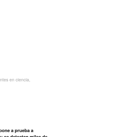
ntes en ciencia,
pone a prueba a
 se detectan miles de