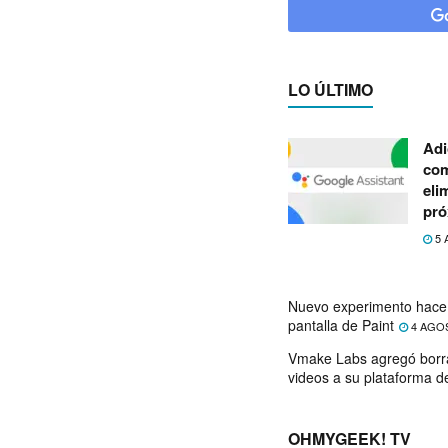
LO ÚLTIMO
Adi
com
eli
pró
5 
Nuevo experimento hace 
pantalla de Paint
4 AGO
Vmake Labs agregó borr
videos a su plataforma d
OHMYGEEK! TV