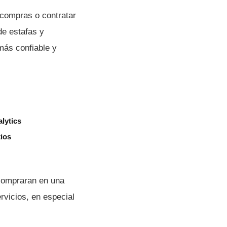
 compras o contratar
de estafas y
más confiable y
lytics
tios
compraran en una
rvicios, en especial