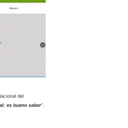
acional del
al: es bueno saber
”.