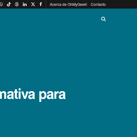
Acerca de OhMyGeek!
Contacto
mativa para