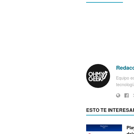
Redac
Equipo ed
tecnología
ESTO TE INTERESA
Pla
dej