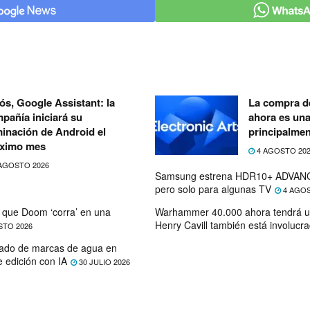
ós, Google Assistant: la
La compra de
pañía iniciará su
ahora es un
minación de Android el
principalmen
ximo mes
4 AGOSTO 20
AGOSTO 2026
Samsung estrena HDR10+ ADVANC
pero solo para algunas TV
4 AGOS
que Doom ‘corra’ en una
Warhammer 40.000 ahora tendrá u
Henry Cavill también está involucr
STO 2026
ado de marcas de agua en
e edición con IA
30 JULIO 2026