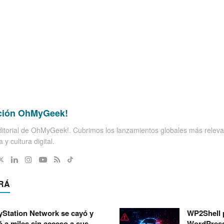
ción OhMyGeek!
itorial de OhMyGeek!. Cubrimos los lanzamientos globales más releva
 y cultura digital.
RÁ
yStation Network se cayó y
WP2Shell 
ó a miles sin acceso a sus
WordPress: