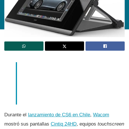
Durante el
lanzamiento de CS6 en Chile
,
Wacom
mostró sus pantallas
Cintiq 24HD
, equipos
touchscreen