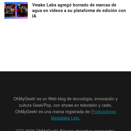
Vmake Labs agregó borrado de marcas de
agua en videos a su plataforma de edición con
IA
OhMyGeek! es un Web blog de tecnología, innovación y
cultura Geek/Pop, con shows en televisión y radio.
OhMyGeek! es una marca registrada de
Producciones
Medialabs Ltda
.
(CC) 2026 OhMyGeek! Algunos derechos reservados.