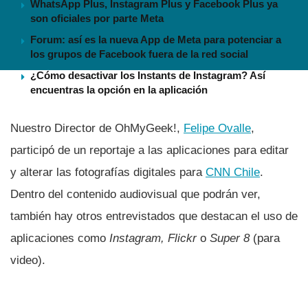
WhatsApp Plus, Instagram Plus y Facebook Plus ya
son oficiales por parte Meta
Forum: así es la nueva App de Meta para potenciar a
los grupos de Facebook fuera de la red social
¿Cómo desactivar los Instants de Instagram? Así
encuentras la opción en la aplicación
Nuestro Director de OhMyGeek!,
Felipe Ovalle
,
participó de un reportaje a las aplicaciones para editar
y alterar las fotografí­as digitales para
CNN Chile
.
Dentro del contenido audiovisual que podrán ver,
también hay otros entrevistados que destacan el uso de
aplicaciones como
Instagram, Flickr
o
Super 8
(para
video).