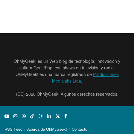
OhMyGeek! es un Web blog de tecnología, innovación y
cultura Geek/Pop, con shows en televisión y radio.
OhMyGeek! es una marca registrada de
Producciones
Medialabs Ltda
.
(CC) 2026 OhMyGeek! Algunos derechos reservados.
RSS Feed
Acerca de OhMyGeek!
Contacto