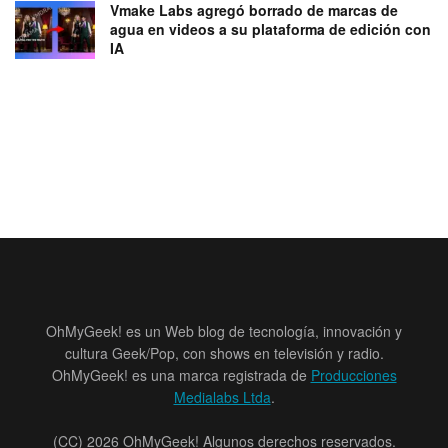
Vmake Labs agregó borrado de marcas de
agua en videos a su plataforma de edición con
IA
OhMyGeek! es un Web blog de tecnología, innovación y
cultura Geek/Pop, con shows en televisión y radio.
OhMyGeek! es una marca registrada de
Producciones
Medialabs Ltda
.
(CC) 2026 OhMyGeek! Algunos derechos reservados.