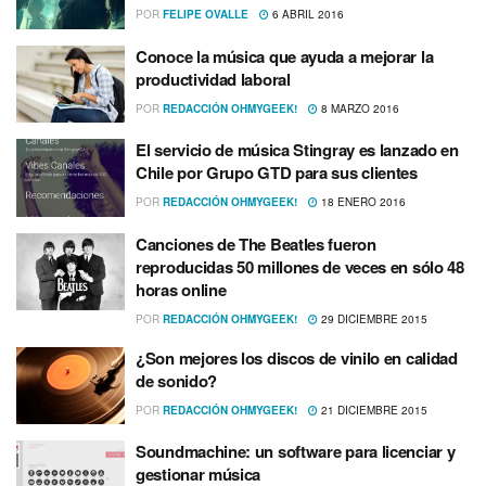
POR
FELIPE OVALLE
6 ABRIL 2016
Conoce la música que ayuda a mejorar la
productividad laboral
POR
REDACCIÓN OHMYGEEK!
8 MARZO 2016
El servicio de música Stingray es lanzado en
Chile por Grupo GTD para sus clientes
POR
REDACCIÓN OHMYGEEK!
18 ENERO 2016
Canciones de The Beatles fueron
reproducidas 50 millones de veces en sólo 48
horas online
POR
REDACCIÓN OHMYGEEK!
29 DICIEMBRE 2015
¿Son mejores los discos de vinilo en calidad
de sonido?
POR
REDACCIÓN OHMYGEEK!
21 DICIEMBRE 2015
Soundmachine: un software para licenciar y
gestionar música