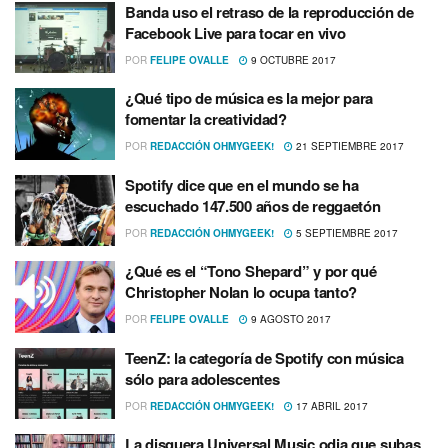
Banda uso el retraso de la reproducción de
Facebook Live para tocar en vivo
POR
FELIPE OVALLE
9 OCTUBRE 2017
¿Qué tipo de música es la mejor para
fomentar la creatividad?
POR
REDACCIÓN OHMYGEEK!
21 SEPTIEMBRE 2017
Spotify dice que en el mundo se ha
escuchado 147.500 años de reggaetón
POR
REDACCIÓN OHMYGEEK!
5 SEPTIEMBRE 2017
¿Qué es el “Tono Shepard” y por qué
Christopher Nolan lo ocupa tanto?
POR
FELIPE OVALLE
9 AGOSTO 2017
TeenZ: la categorí­a de Spotify con música
sólo para adolescentes
POR
REDACCIÓN OHMYGEEK!
17 ABRIL 2017
La disquera Universal Music odia que subas