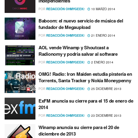
independientes
POR
REDACCIÓN OHMYGEEK!
10 MARZO 2014
Baboom: el nuevo servicio de música del
fundador de Megaupload
POR
REDACCIÓN OHMYGEEK!
21 ENERO 2014
AOL vende Winamp y Shoutcast a
Radionomy y podrí­a salvar al software
POR
REDACCIÓN OHMYGEEK!
2 ENERO 2014
OMG! Radio: Iron Maiden estudia piraterí­a en
Torrents, Santa Tracker y Nokia Moneypenny
POR
REDACCIÓN OHMYGEEK!
25 DICIEMBRE 2013
ExFM anuncia su cierre para el 15 de enero de
2014
POR
REDACCIÓN OHMYGEEK!
23 DICIEMBRE 2013
Winamp anuncia su cierre para el 20 de
diciembre de 2013