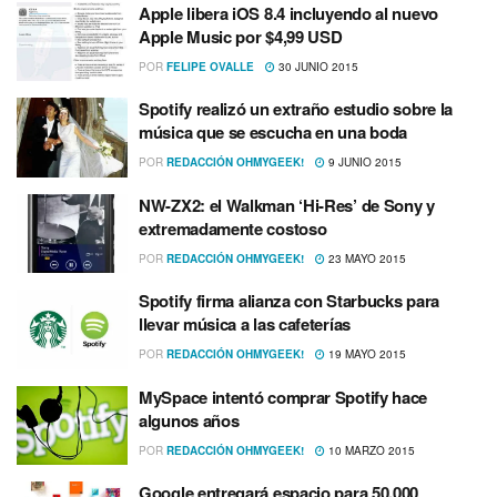
Apple libera iOS 8.4 incluyendo al nuevo
Apple Music por $4,99 USD
POR
FELIPE OVALLE
30 JUNIO 2015
Spotify realizó un extraño estudio sobre la
música que se escucha en una boda
POR
REDACCIÓN OHMYGEEK!
9 JUNIO 2015
NW-ZX2: el Walkman ‘Hi-Res’ de Sony y
extremadamente costoso
POR
REDACCIÓN OHMYGEEK!
23 MAYO 2015
Spotify firma alianza con Starbucks para
llevar música a las cafeterí­as
POR
REDACCIÓN OHMYGEEK!
19 MAYO 2015
MySpace intentó comprar Spotify hace
algunos años
POR
REDACCIÓN OHMYGEEK!
10 MARZO 2015
Google entregará espacio para 50.000