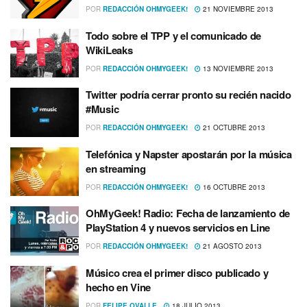
POR
REDACCIÓN OHMYGEEK!
21 NOVIEMBRE 2013
Todo sobre el TPP y el comunicado de
WikiLeaks
POR
REDACCIÓN OHMYGEEK!
13 NOVIEMBRE 2013
Twitter podrí­a cerrar pronto su recién nacido
#Music
POR
REDACCIÓN OHMYGEEK!
21 OCTUBRE 2013
Telefónica y Napster apostarán por la música
en streaming
POR
REDACCIÓN OHMYGEEK!
16 OCTUBRE 2013
OhMyGeek! Radio: Fecha de lanzamiento de
PlayStation 4 y nuevos servicios en Line
POR
REDACCIÓN OHMYGEEK!
21 AGOSTO 2013
Músico crea el primer disco publicado y
hecho en Vine
POR
FELIPE OVALLE
18 JULIO 2013