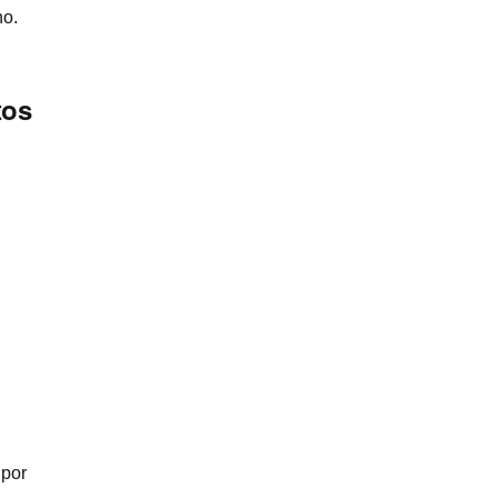
no.
tos
 por