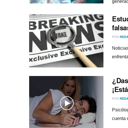
generac
Estud
falsa
POR
REDA
Noticias
enfrent
¿Das 
¡Est
POR
REDA
Psicólo
cuenta 