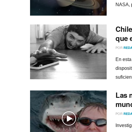
NASA, p
Chil
que e
POR
REDA
En esta
disposi
suficien
Las m
mun
POR
REDA
Investi