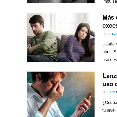
impulsa
Más d
exces
POR
REDA
Usarlo 
otros. 
uso des
Lanz
uso d
POR
REDA
¿Ocupas
tu nive