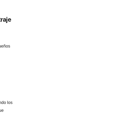
raje
queños
ndo los
ue