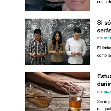
culpa d
Si só
serás
POR
REDA
El limi
como la
Estu
dañin
POR
REDA
Sin impo
de igua