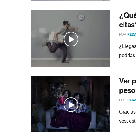
¿Qué 
citas
POR
REDA
¿Llegas
podrí­a
Ver p
peso
POR
REDA
Gracias 
ves, est