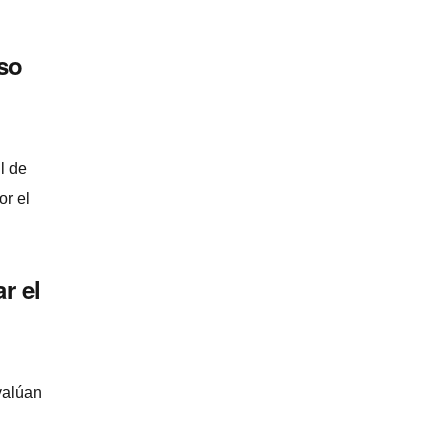
uso
l de
or el
r el
valúan