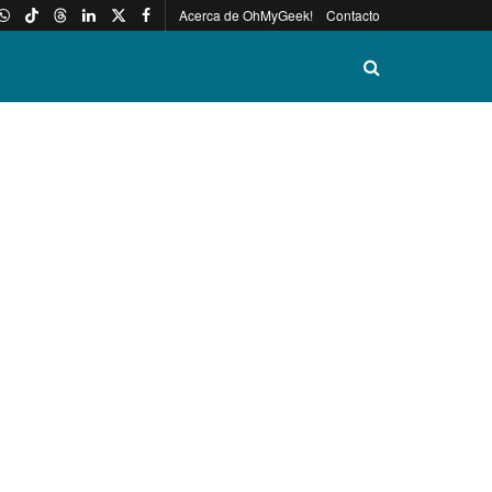
Acerca de OhMyGeek!
Contacto