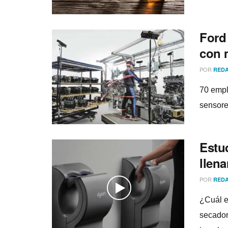
Ford 
con 
POR
REDA
70 empl
sensore
Estu
llen
POR
REDA
¿Cuál e
secador