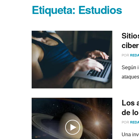
Etiqueta:
Estudios
Sitio
cibe
POR
REDA
Según i
ataques
Los 
de lo
POR
REDA
Una inv