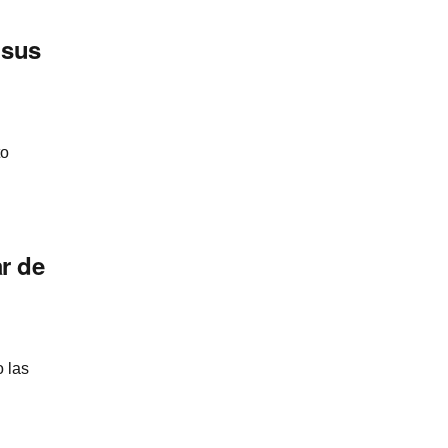
 sus
to
ar de
o las