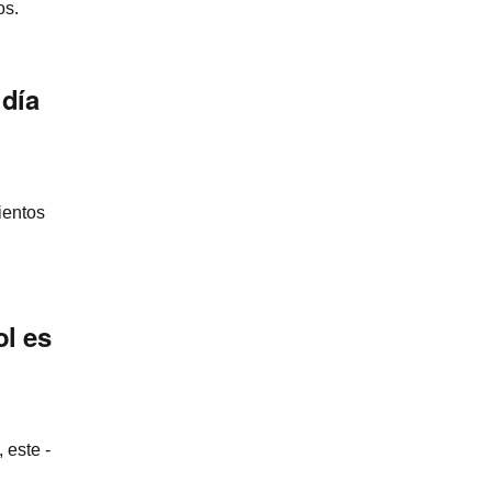
os.
dí­a
ientos
ol es
 este -