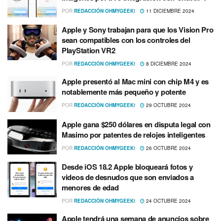
POR
REDACCIÓN OHMYGEEK!
11 DICIEMBRE 2024
Apple y Sony trabajan para que los Vision Pro
sean compatibles con los controles del
PlayStation VR2
POR
REDACCIÓN OHMYGEEK!
8 DICIEMBRE 2024
Apple presentó al Mac mini con chip M4 y es
notablemente más pequeño y potente
POR
REDACCIÓN OHMYGEEK!
29 OCTUBRE 2024
Apple gana $250 dólares en disputa legal con
Masimo por patentes de relojes inteligentes
POR
REDACCIÓN OHMYGEEK!
26 OCTUBRE 2024
Desde iOS 18.2 Apple bloqueará fotos y
videos de desnudos que son enviados a
menores de edad
POR
REDACCIÓN OHMYGEEK!
24 OCTUBRE 2024
Apple tendrá una semana de anuncios sobre