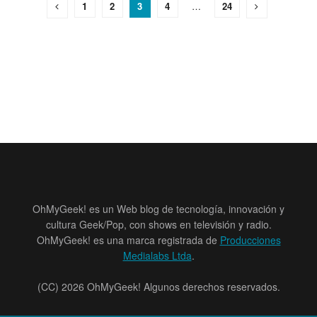
1
2
3
4
…
24
OhMyGeek! es un Web blog de tecnología, innovación y
cultura Geek/Pop, con shows en televisión y radio.
OhMyGeek! es una marca registrada de
Producciones
Medialabs Ltda
.
(CC) 2026 OhMyGeek! Algunos derechos reservados.