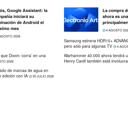
ós, Google Assistant: la
La compra de
pañía iniciará su
ahora es un
minación de Android el
principalmen
ximo mes
4 AGOSTO 20
AGOSTO 2026
Samsung estrena HDR10+ ADVANC
pero solo para algunas TV
4 AGOS
que Doom ‘corra’ en una
Warhammer 40.000 ahora tendrá u
Henry Cavill también está involucr
STO 2026
ado de marcas de agua en
e edición con IA
30 JULIO 2026