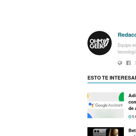
Redac
Equipo ed
tecnología
ESTO TE INTERESA
Adi
com
de 
5 
Bet