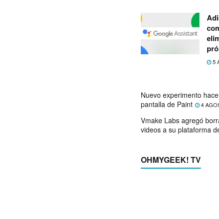
Adi
com
eli
pró
5 
Nuevo experimento hace 
pantalla de Paint
4 AGO
Vmake Labs agregó borr
videos a su plataforma d
OHMYGEEK! TV