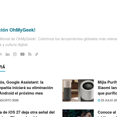
ción OhMyGeek!
itorial de OhMyGeek!. Cubrimos los lanzamientos globales más releva
 y cultura digital.
RÁ
ós, Google Assistant: la
Mijia Puri
pañía iniciará su eliminación
Xiaomi lan
Android el próximo mes
que purifi
AGOSTO 2026
23 JULIO 2
a de iOS 27 deja otra señal del
Conoce al 