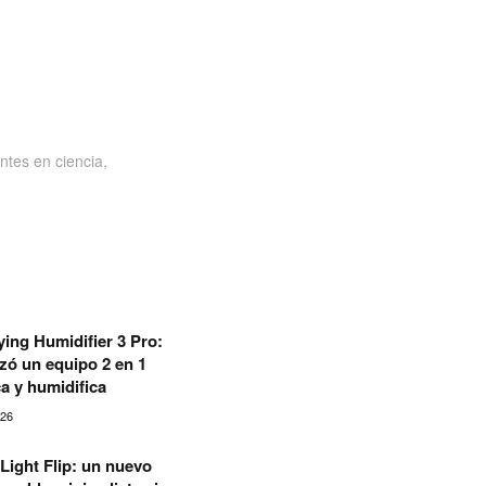
ntes en ciencia,
fying Humidifier 3 Pro:
zó un equipo 2 en 1
ca y humidifica
026
Light Flip: un nuevo