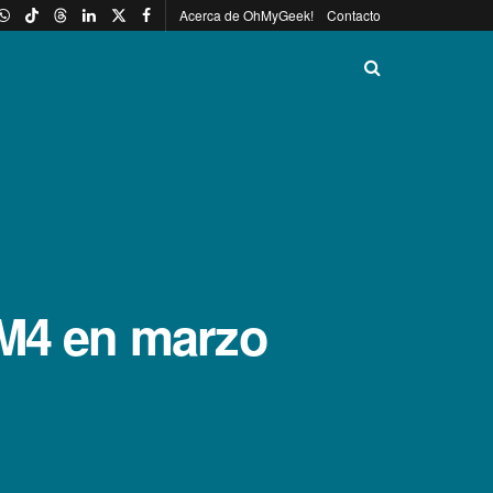
Acerca de OhMyGeek!
Contacto
 M4 en marzo