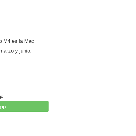
ip M4 es la Mac
marzo y junio,
p: