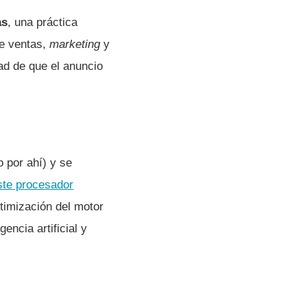
as
, una práctica
de ventas,
marketing
y
dad de que el anuncio
 por ahí) y se
ste procesador
timización del motor
encia artificial y