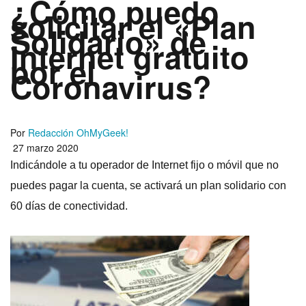
¿Cómo puedo
solicitar el «Plan
Solidario» de
Internet gratuito
por el
Coronavirus?
Por
Redacción OhMyGeek!
27 marzo 2020
Indicándole a tu operador de Internet fijo o móvil que no
puedes pagar la cuenta, se activará un plan solidario con
60 dí­as de conectividad.