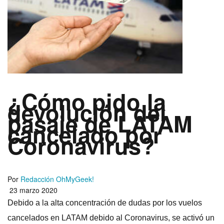
¿Cómo pido la
devolución del
pasaje de LATAM
cancelado por
Coronavirus?
Por
Redacción OhMyGeek!
23 marzo 2020
Debido a la alta concentración de dudas por los vuelos
cancelados en LATAM debido al Coronavirus, se activó un