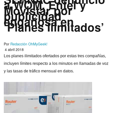
a WOM, Entel y
Movistar por
publicidad
engañosa en
‘Planes Ilimitados’
Por
Redacción OhMyGeek!
4 abril 2018
Los planes ilimitados ofertados por estas tres compañí­as,
incluyen lí­mites respecto a los minutos en llamadas de voz
y las tasas de tráfico mensual en datos.