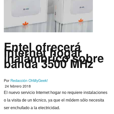
Entel ofrecerá
Internet hogar
inalámbrico sobre
banda 3500 MHz
Por
Redacción OhMyGeek!
24 febrero 2018
El nuevo servicio Internet hogar no requiere instalaciones
o la visita de un técnico, ya que el módem sólo necesita
ser enchufado a la electricidad.