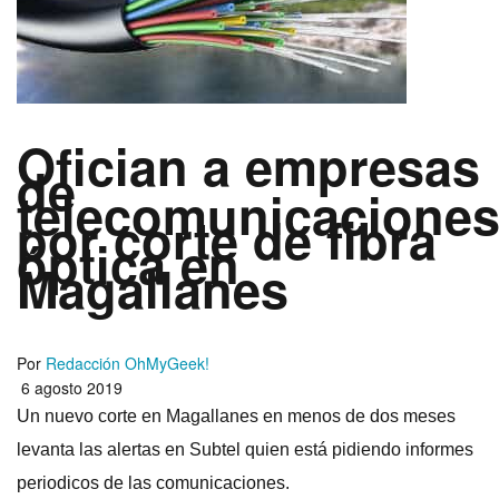
Ofician a empresas
de
telecomunicacione
por corte de fibra
óptica en
Magallanes
Por
Redacción OhMyGeek!
6 agosto 2019
Un nuevo corte en Magallanes en menos de dos meses
levanta las alertas en Subtel quien está pidiendo informes
periodicos de las comunicaciones.