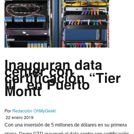
Inauguran data
center con
certificación “Tier
III” en Puerto
Montt
Por
Redacción OhMyGeek!
22 enero 2019
Con una inversión de 5 millones de dólares en su primera
etapa, Grupo GTD inauguró el data center con certificación