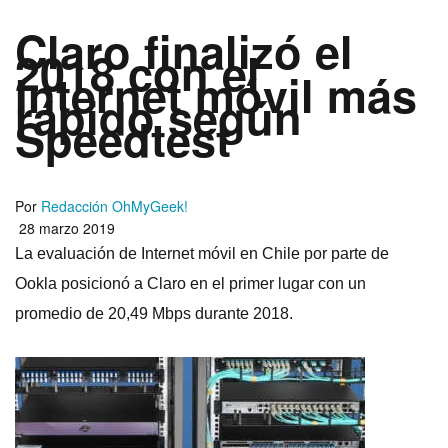
Claro finalizó el
2018 con el
Internet móvil más
rápido según
Speedtest
Por
Redacción OhMyGeek!
28 marzo 2019
La evaluación de Internet móvil en Chile por parte de
Ookla posicionó a Claro en el primer lugar con un
promedio de 20,49 Mbps durante 2018.