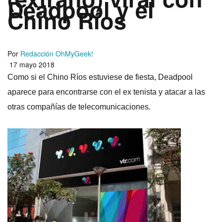
Deadpool y el
Chino Rí­os
Por
Redacción OhMyGeek!
17 mayo 2018
Como si el Chino Rí­os estuviese de fiesta, Deadpool
aparece para encontrarse con el ex tenista y atacar a las
otras compañí­as de telecomunicaciones.