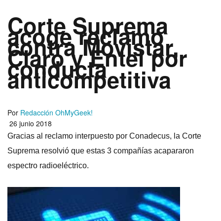
Corte Suprema
acoge reclamo
contra Movistar,
Claro y Entel por
conducta
anticompetitiva
Por
Redacción OhMyGeek!
26 junio 2018
Gracias al reclamo interpuesto por Conadecus, la Corte
Suprema resolvió que estas 3 compañí­as acapararon
espectro radioeléctrico.