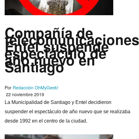
Compañí­a de
telecomunicacione
Entel suspende
espectáculo de
año nuevo en
Santiago
Por
Redacción OhMyGeek!
22 noviembre 2019
La Municipalidad de Santiago y Entel decidieron
suspender el espectáculo de año nuevo que se realizaba
desde 1992 en el centro de la ciudad.