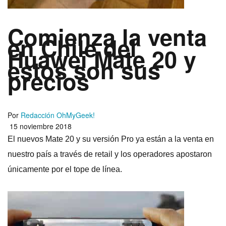
Comienza la venta
en Chile del
Huawei Mate 20 y
estos son sus
precios
Por
Redacción OhMyGeek!
15 noviembre 2018
El nuevos Mate 20 y su versión Pro ya están a la venta en
nuestro paí­s a través de retail y los operadores apostaron
únicamente por el tope de lí­nea.