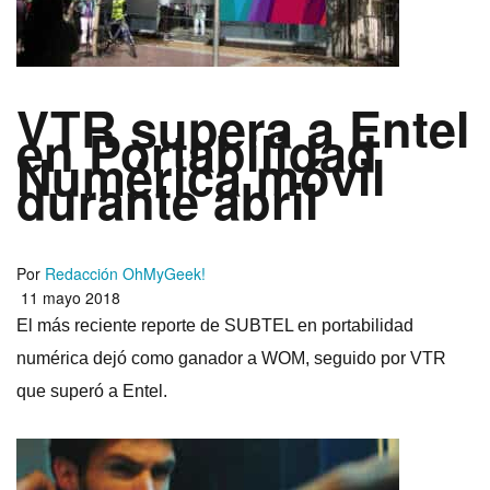
VTR supera a Entel
en Portabilidad
Numérica móvil
durante abril
Por
Redacción OhMyGeek!
11 mayo 2018
El más reciente reporte de SUBTEL en portabilidad
numérica dejó como ganador a WOM, seguido por VTR
que superó a Entel.