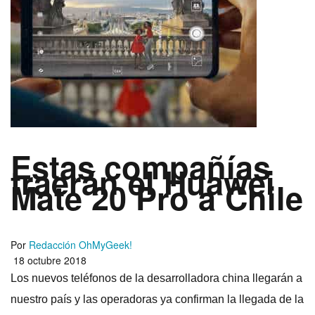
Estas compañí­as
traerán el Huawei
Mate 20 Pro a Chile
Por
Redacción OhMyGeek!
18 octubre 2018
Los nuevos teléfonos de la desarrolladora china llegarán a
nuestro paí­s y las operadoras ya confirman la llegada de la