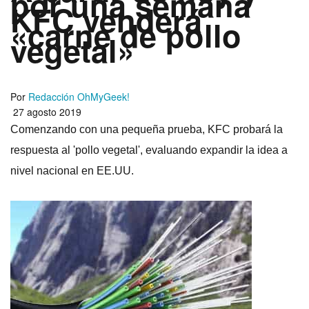
por una semana
KFC venderá
«carne de pollo
vegetal»
Por
Redacción OhMyGeek!
27 agosto 2019
Comenzando con una pequeña prueba, KFC probará la
respuesta al 'pollo vegetal', evaluando expandir la idea a
nivel nacional en EE.UU.