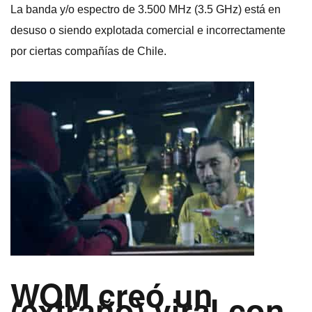
La banda y/o espectro de 3.500 MHz (3.5 GHz) está en
desuso o siendo explotada comercial e incorrectamente
por ciertas compañí­as de Chile.
WOM creó un
(extraño) viral con