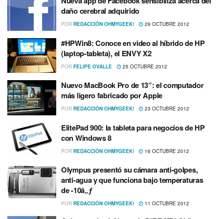
Nueva app de Facebook sensibiliza acerca del
daño cerebral adquirido
POR
REDACCIÓN OHMYGEEK!
29 OCTUBRE 2012
#HPWin8: Conoce en video al hí­brido de HP
(laptop-tableta), el ENVY X2
POR
FELIPE OVALLE
25 OCTUBRE 2012
Nuevo MacBook Pro de 13”: el computador
más ligero fabricado por Apple
POR
REDACCIÓN OHMYGEEK!
23 OCTUBRE 2012
ElitePad 900: la tableta para negocios de HP
con Windows 8
POR
REDACCIÓN OHMYGEEK!
16 OCTUBRE 2012
Olympus presentó su cámara anti-golpes,
anti-agua y que funciona bajo temperaturas
de -10â„ƒ
POR
REDACCIÓN OHMYGEEK!
11 OCTUBRE 2012