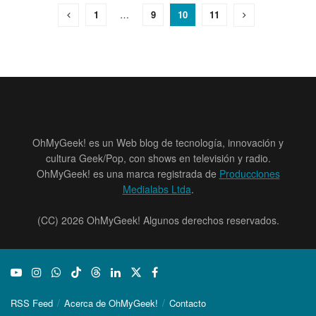
1
…
9
10
11
OhMyGeek! es un Web blog de tecnología, innovación y
cultura Geek/Pop, con shows en televisión y radio.
OhMyGeek! es una marca registrada de
Producciones
Medialabs Ltda
.
(CC) 2026 OhMyGeek! Algunos derechos reservados.
RSS Feed
Acerca de OhMyGeek!
Contacto