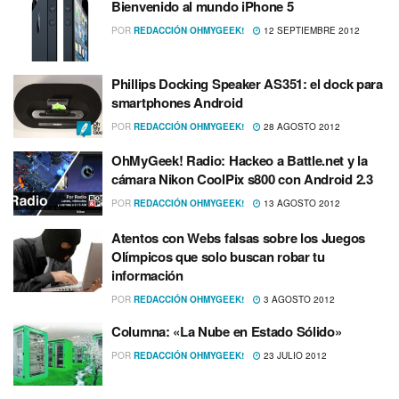
Bienvenido al mundo iPhone 5
POR
REDACCIÓN OHMYGEEK!
12 SEPTIEMBRE 2012
Phillips Docking Speaker AS351: el dock para
smartphones Android
POR
REDACCIÓN OHMYGEEK!
28 AGOSTO 2012
OhMyGeek! Radio: Hackeo a Battle.net y la
cámara Nikon CoolPix s800 con Android 2.3
POR
REDACCIÓN OHMYGEEK!
13 AGOSTO 2012
Atentos con Webs falsas sobre los Juegos
Olí­mpicos que solo buscan robar tu
información
POR
REDACCIÓN OHMYGEEK!
3 AGOSTO 2012
Columna: «La Nube en Estado Sólido»
POR
REDACCIÓN OHMYGEEK!
23 JULIO 2012